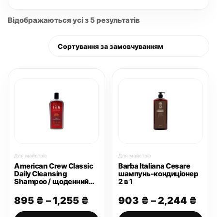
Відображаються усі з 5 результатів
Для майстрів
Для майстрів
American Crew Classic
Barba Italiana Cesare
Daily Cleansing
шампунь-кондиціонер
Shampoo / щоденний
2 в 1
шампунь
Діапазон
Діа
895
₴
–
1,255
₴
903
₴
–
2,244
₴
цін:
цін: