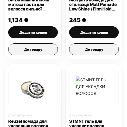
матова паста для
стилізації Matt Pomade
волосся сильної
Low Shine / Firm Hold
фіксації 100 мл
[Green Label] 15 г
1,134
₴
245
₴
Додати в кошик
Додати в кошик
До товару
До товару
Для барбершопу
Для укладання
Reuzel помада для
STMNT гель для
укладання волосся
укладки волосся