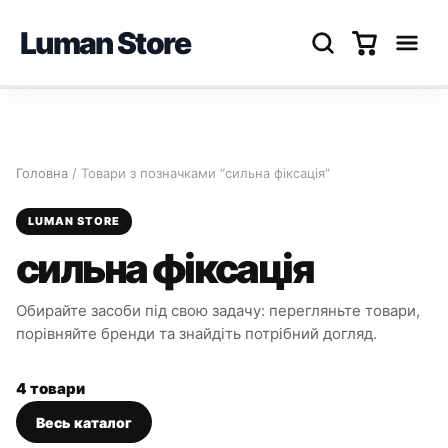
Luman Store
Перейти
до
вмісту
Головна
/ Товари з позначками “сильна фіксація”
LUMAN STORE
сильна фіксація
Обирайте засоби під свою задачу: перегляньте товари,
порівняйте бренди та знайдіть потрібний догляд.
4 товари
Весь каталог