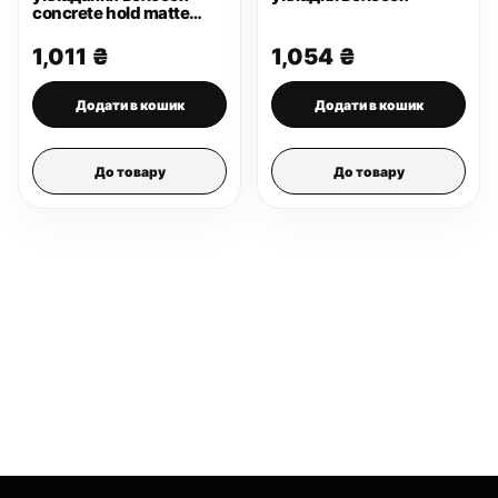
concrete hold matte
pomade 95 г
1,011
₴
1,054
₴
Додати в кошик
Додати в кошик
До товару
До товару