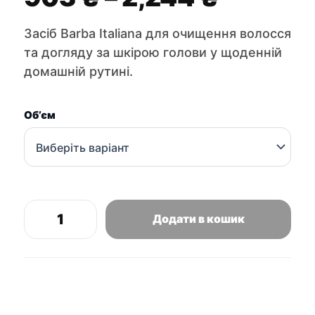
цін:
Засіб Barba Italiana для очищення волосся
від
та догляду за шкірою голови у щоденній
903 ₴
домашній рутині.
до
2,244 
Об’єм
Додати в кошик
Barba
Italiana
Michelangelo
тривалентний
шампунь
для
волосся