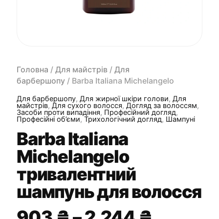
Головна
/
Для майстрів
/
Для
барбершопу
/ Barba Italiana Michelangelo
тривалентний шампунь для волосся
Для барбершопу
,
Для жирної шкіри голови
,
Для
майстрів
,
Для сухого волосся
,
Догляд за волоссям
,
Засоби проти випадіння
,
Професійний догляд
,
Професійні об’єми
,
Трихологічний догляд
,
Шампуні
Barba Italiana
Michelangelo
тривалентний
шампунь для волосся
Діапаз
903
₴
–
2,244
₴