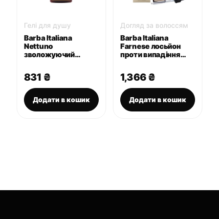
Гелі для душу
Догляд за волоссям
Barba Italiana
Barba Italiana
Nettuno
Farnese лосьйон
зволожуючий
проти випадіння
шампунь та гель
волосся 50 мл
для душу 400 мл
831
₴
1,366
₴
Додати в кошик
Додати в кошик