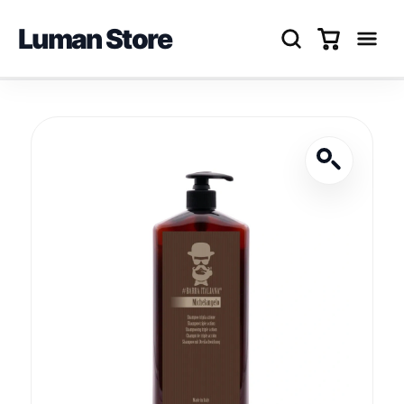
Luman Store
Перейти
до
вмісту