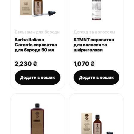
Бальзами для бороди
Догляд за волоссям
Barba Italiana
STMNT сироватка
Caronte сироватка
для волосся та
для бороди 50 мл
шкіри голови
2,230
₴
1,070
₴
Додати в кошик
Додати в кошик