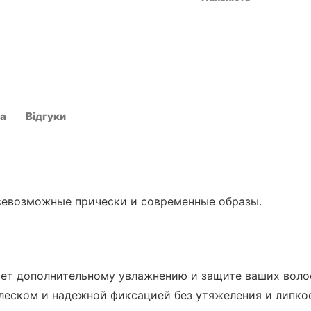
та
Відгуки
севозможные прически и современные образы.
ует дополнительному увлажнению и защите ваших воло
леском и надежной фиксацией без утяжеления и липко