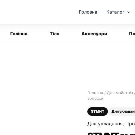
Головна
Каталог
Гоління
Тіло
Аксесуари
По
Головна
/
Для майстрів
волосся
STMNT
Для укладан
Для укладання
,
Про