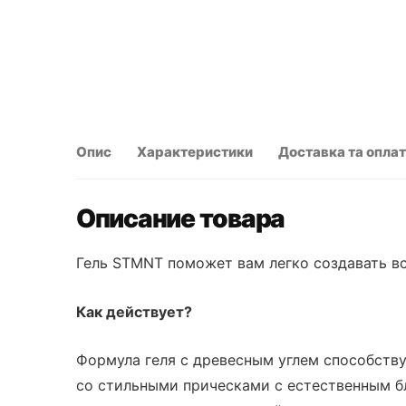
Опис
Характеристики
Доставка та опла
Описание товара
Гель STMNT поможет вам легко создавать в
Как действует?
Формула геля с древесным углем способств
со стильными прическами с естественным б