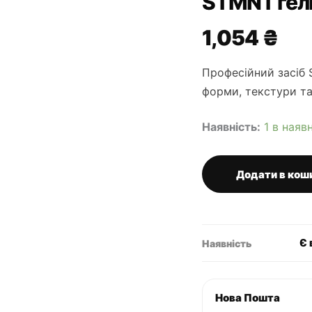
STMNT гел
1,054
₴
Професійний засіб
форми, текстури та
Наявність:
1 в наяв
Додати в кош
STMNT
гель
для
укладки
волосся
Є 
Наявність
кількість
Нова Пошта