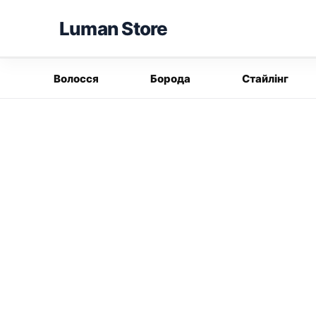
Перейти
Luman Store
до
вмісту
Волосся
Борода
Стайлінг