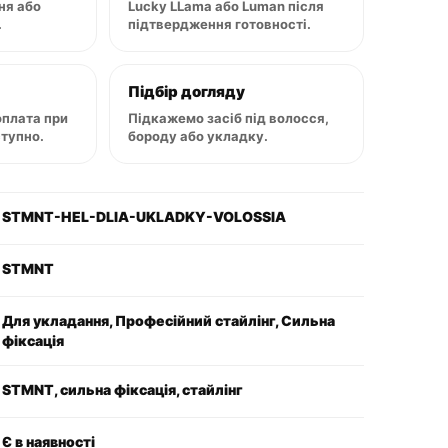
ня або
Lucky LLama або Luman після
.
підтвердження готовності.
Підбір догляду
оплата при
Підкажемо засіб під волосся,
ступно.
бороду або укладку.
STMNT-HEL-DLIA-UKLADKY-VOLOSSIA
STMNT
Для укладання, Професійний стайлінг, Сильна
фіксація
STMNT, сильна фіксація, стайлінг
Є в наявності