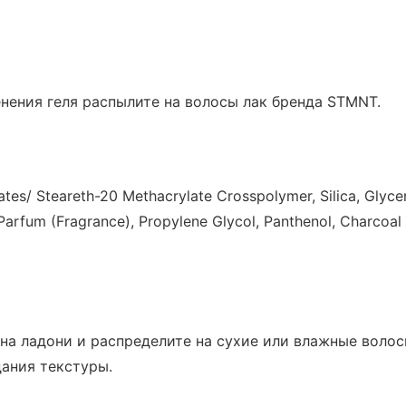
нения геля распылите на волосы лак бренда STMNT.
lates/ Steareth-20 Methacrylate Crosspolymer, Silica, Gly
Parfum (Fragrance), Propylene Glycol, Panthenol, Charcoal 
на ладони и распределите на сухие или влажные волос
ания текстуры.