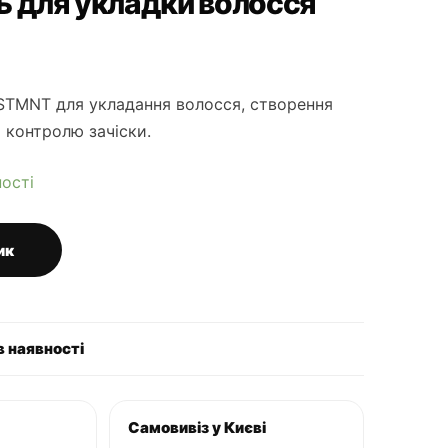
ь для укладки волосся
 STMNT для укладання волосся, створення
 контролю зачіски.
ності
ик
в наявності
Самовивіз у Києві