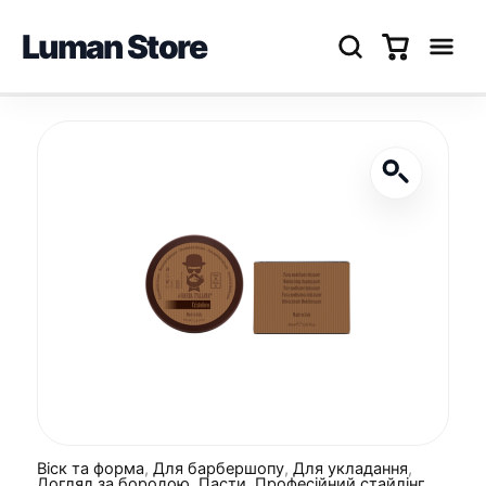
Luman Store
Перейти
до
вмісту
Віск та форма
,
Для барбершопу
,
Для укладання
,
Догляд за бородою
,
Пасти
,
Професійний стайлінг