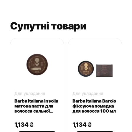
Супутні товари
Для укладання
Для укладання
Barba Italiana Insolia
Barba Italiana Barolo
матова паста для
фіксуюча помадка
волосся сильної
для волосся 100 мл
фіксації 100 мл
1,134
₴
1,134
₴