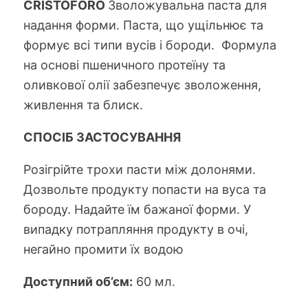
CRISTOFORO
Зволожувальна паста для
надання форми.
Паста, що ущільнює та
формує всі типи вусів і бороди.
Формула
на основі пшеничного протеїну та
оливкової олії забезпечує зволоження,
живлення та блиск
.
СПОСІБ ЗАСТОСУВАННЯ
Розігрійте трохи пасти між долонями.
Дозвольте продукту
п
опасти на
вуса та
бороду
. Надайте
їм
бажаної форми. У
випадку потрапляння продукту в очі,
негайно промити їх водою
Доступний об’єм:
60 мл.