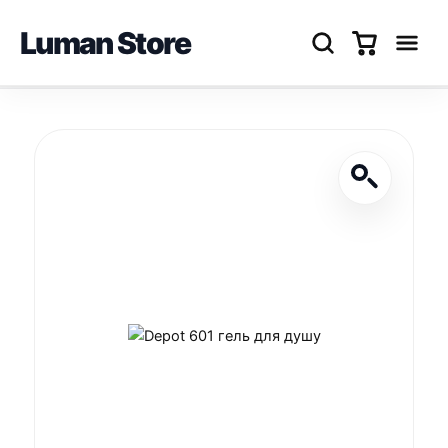
Luman Store
Перейти
до
вмісту