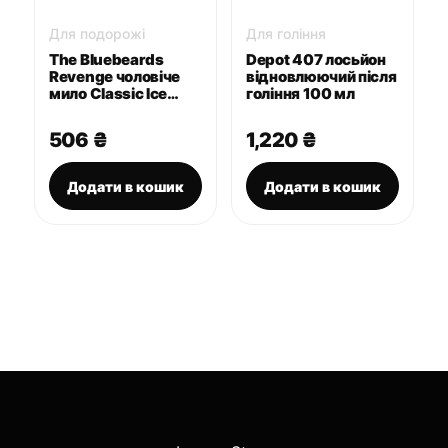
Для подорожі
Для гоління
The Bluebeards
Depot 407 лосьйон
Revenge чоловіче
відновлюючий після
мило Classic Ice
гоління 100 мл
Soap 175 г
506
₴
1,220
₴
Додати в кошик
Додати в кошик