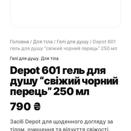
Головна
/
Для тіла
/
Гелі для душу
/ Depot 601
гель для душу “свіжий чорний перець” 250 мл
Гелі для душу
,
Для тіла
Depot 601 гель для
душу “свіжий чорний
перець” 250 мл
790
₴
Засіб Depot для щоденного догляду за
тілом, очищення та відчуття свіжості.