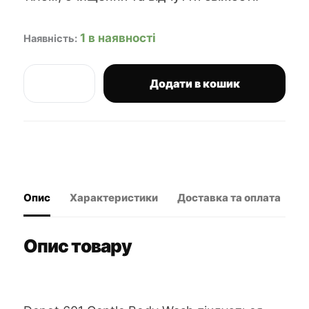
1 в наявності
Наявність:
Додати в кошик
Depot
601
гель
для
душу
"свіжий
чорний
перець"
Опис
Характеристики
Доставка та оплата
В
250
мл
кількість
Опис товару