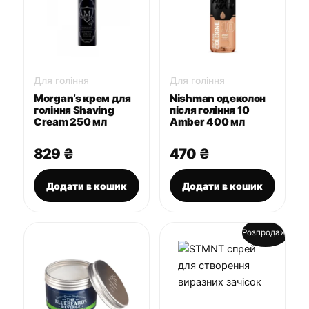
Для гоління
Для гоління
Morgan’s крем для
Nishman одеколон
гоління Shaving
після гоління 10
Cream 250 мл
Amber 400 мл
829
₴
470
₴
Додати в кошик
Додати в кошик
Розпродаж!