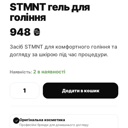
STMNT гель для
гоління
948
₴
Засіб STMNT для комфортного гоління та
догляду за шкірою під час процедури.
2 в наявності
Наявність:
Додати в кошик
STMNT
гель
для
гоління
кількість
Оригінальна косметика
✓
Професійні бренди для домашнього догляду