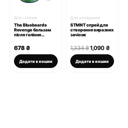
Для гоління
Для укладання
The Bluebeards
STMNT спрей для
Revenge бальзам
створення виразних
після гоління
зачісок
Aftershave Cream
100 мл
Оригінальна
Поточ
678
₴
1,334
₴
1,090
₴
ціна:
ціна:
1,334 ₴.
1,090 
Додати в кошик
Додати в кошик