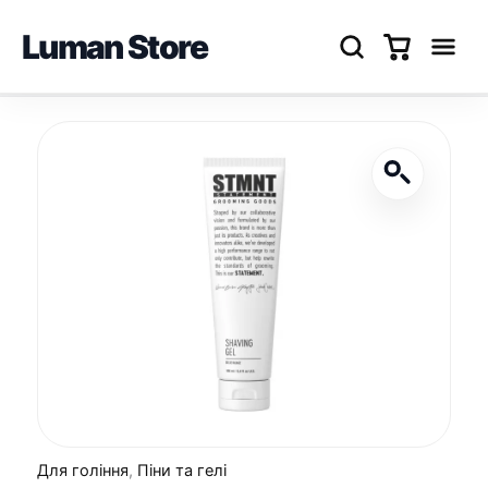
Luman Store
Перейти
до
вмісту
Для гоління
,
Піни та гелі