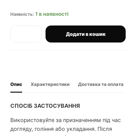
1 в наявності
Наявність:
Додати в кошик
Xflex
гребінь
для
вкладання
Big
Comb
кількість
Опис
Характеристики
Доставка та оплата
В
СПОСІБ ЗАСТОСУВАННЯ
Використовуйте за призначенням під час
догляду, гоління або укладання. Після