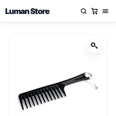
Luman Store
Перейти
до
вмісту