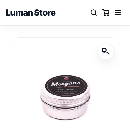
Luman Store
Перейти
до
вмісту