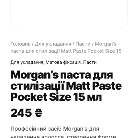
Головна
/
Для укладання
/
Пасти
/ Morgan’s
паста для стилізації Matt Paste Pocket Size 15
мл
Для укладання
,
Матова фіксація
,
Пасти
Morgan’s паста для
стилізації Matt Paste
Pocket Size 15 мл
245
₴
Професійний засіб Morgan’s для
укладання волосся, створення форми,