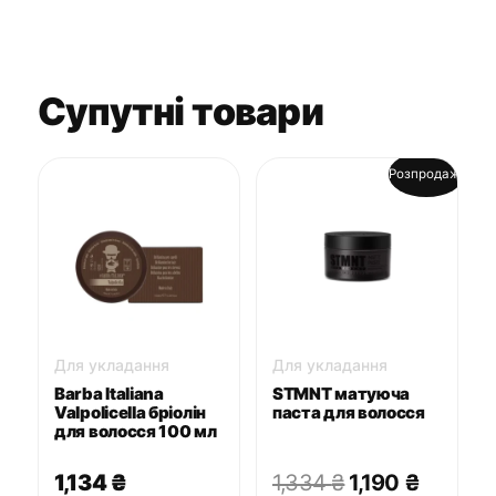
Супутні товари
Розпродаж!
Для укладання
Для укладання
Barba Italiana
STMNT матуюча
Valpolicella бріолін
паста для волосся
для волосся 100 мл
Оригінальна
Поточ
1,134
₴
1,334
₴
1,190
₴