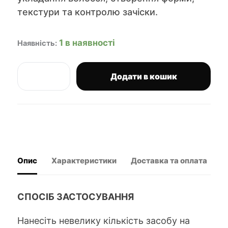
текстури та контролю зачіски.
1 в наявності
Наявність:
Додати в кошик
Morgan's
паста
для
стилізації
Matt
Paste
Pocket
Size
Опис
Характеристики
Доставка та оплата
В
15
мл
кількість
СПОСІБ ЗАСТОСУВАННЯ
Нанесіть невелику кількість засобу на