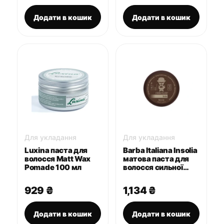
ціна:
ціна:
1,334 ₴.
1,190 ₴
Додати в кошик
Додати в кошик
Для укладання
Для укладання
Luxina паста для
Barba Italiana Insolia
волосся Matt Wax
матова паста для
Pomade 100 мл
волосся сильної
фіксації 100 мл
929
₴
1,134
₴
Додати в кошик
Додати в кошик